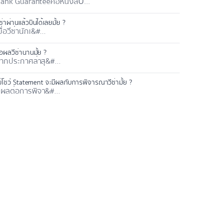
ank Guarantee คือ หนังสืŪ...
ีซ่าผ่านแล้วบินได้เลยมั้ย ?
มื่อวีซ่านักเ&#...
อผลวีซ่านานมั้ย ?
ากประกาศล่าสุ&#...
ม่โชว์ Statement จะมีผลกับการพิจารณาวีซ่ามั้ย ?
ีผลต่อการพิจา&#...